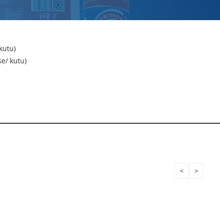
kutu)
şe/ kutu)
<
>