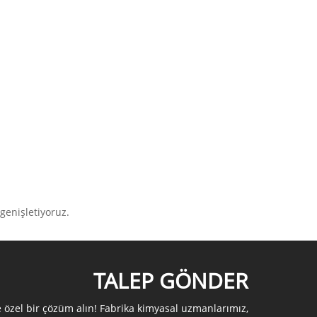
 genişletiyoruz.
TALEP GÖNDER
e özel bir çözüm alın! Fabrika kimyasal uzmanlarımız,