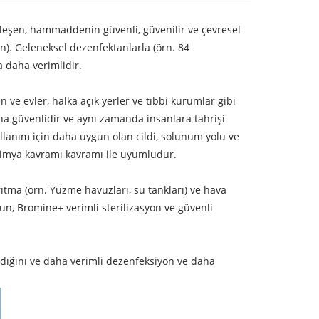
bileşen, hammaddenin güvenli, güvenilir ve çevresel
in). Geleneksel dezenfektanlarla (örn. 84
 daha verimlidir.
en ve evler, halka açık yerler ve tıbbi kurumlar gibi
Daha güvenlidir ve aynı zamanda insanlara tahrişi
kullanım için daha uygun olan cildi, solunum yolu ve
 kimya kavramı kavramı ile uyumludur.
ıtma (örn. Yüzme havuzları, su tankları) ve hava
un, Bromine+ verimli sterilizasyon ve güvenli
ladığını ve daha verimli dezenfeksiyon ve daha