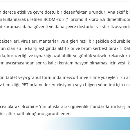
on derece etkili ve çevre dostu bir dezenfektan üründür. Ana aktif 
oji kullanılarak üretilen BCDMH'dir (1-bromo-3-kloro-5,5-dimetilhido
omi koruması daha güvenli ve daha çevre dostudur ve sterilizasyonda
terileri, virüsleri, mantarları ve algleri hızlı bir şekilde öldürebil
ygun olan su ile karşılaştığında aktif klor ve brom serbest bırakır. 
nda, korozerliği ve oynaklığı azaltabilir ve günlük yüksek frekanslı 
arın ayrışmasından sonra kalıcı kontaminasyon olmaması için yeşil
in tablet veya granül formunda mevcuttur ve silme yüzeyleri, su ar
 temizliği, PET ortamı dezenfeksiyonu veya hijyen yönetimi için ols
cisi olarak, Bromin+ 'nın uluslararası güvenlik standartlarını karşı
bir alternatif olduğunu garanti eder.